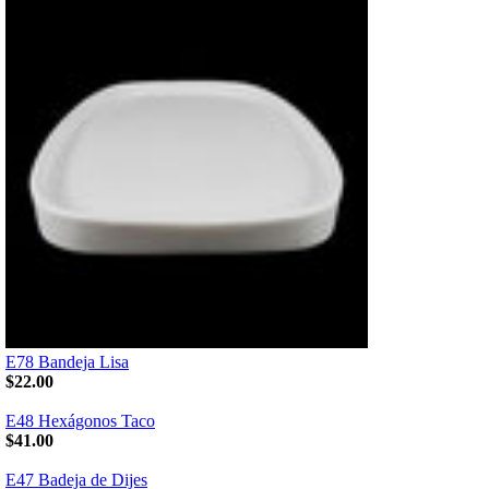
E78 Bandeja Lisa
$22.00
E48 Hexágonos Taco
$41.00
E47 Badeja de Dijes