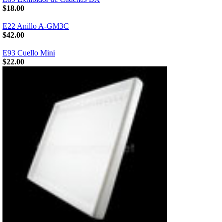
$18.00
E22 Anillo A-GM3C
$42.00
E93 Cuello Mini
$22.00